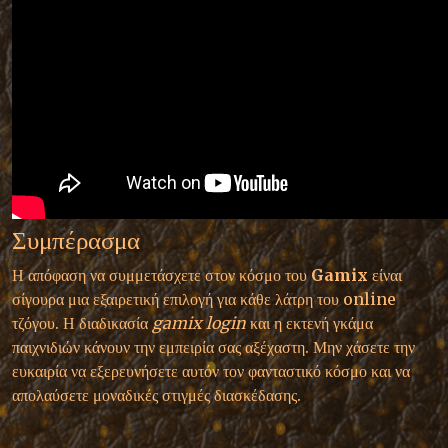
Συμπέρασμα
Η απόφαση να συμμετάσχετε στον κόσμο του
Gamix
είναι
σίγουρα μια εξαιρετική επιλογή για κάθε λάτρη του online
τζόγου. Η διαδικασία
gamix login
και η εκτενή γκάμα
παιχνιδιών κάνουν την εμπειρία σας αξέχαστη. Μην χάσετε την
ευκαιρία να εξερευνήσετε αυτόν τον φανταστικό κόσμο και να
απολαύσετε μοναδικές στιγμές διασκέδασης.