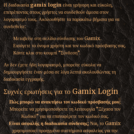
Η διαδικασία
gamix login
είναι γρήγορη και εύκολη,
επιτρέποντας στους χρήστες να συνδεθούν άμεσα στον
λογαριασμό τους. Ακολουθήστε τα παρακάτω βήματα για να
συνδεθείτε:
Μεταβείτε στη σελίδα σύνδεσης του Gamix.
Εισάγετε το όνομα χρήστη και τον κωδικό πρόσβασης σας.
Κάντε κλικ στο κουμπί “Σύνδεση”.
Αν δεν έχετε ήδη λογαριασμό, μπορείτε εύκολα να
δημιουργήσετε έναν μέσα σε λίγα λεπτά ακολουθώντας τη
διαδικασία εγγραφής.
Συχνές ερωτήσεις για το Gamix Login
Πώς μπορώ να ανακτήσω τον κωδικό πρόσβασής μου;
Μπορείτε να χρησιμοποιήσετε τη λειτουργία “Ξέχασα τον
Κωδικό” για να επαναφέρετε τον κωδικό σας.
Είναι ασφαλής η διαδικασία σύνδεσης;
Ναι, το Gamix
χρησιμοποιεί προηγμένα συστήματα ασφαλείας για την