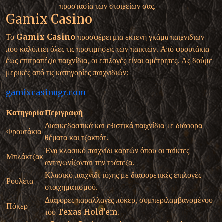
προστασία των στοιχείων σας.
Gamix Casino
Το
Gamix Casino
προσφέρει μια εκτενή γκάμα παιχνιδιών
που καλύπτει όλες τις προτιμήσεις των παικτών. Από φρουτάκια
έως επιτραπέζια παιχνίδια, οι επιλογές είναι αμέτρητες. Ας δούμε
μερικές από τις κατηγορίες παιχνιδιών:
gamixcasinogr.com
Κατηγορία
Περιγραφή
Διασκεδαστικά και εθιστικά παιχνίδια με διάφορα
Φρουτάκια
θέματα και τζακπότ.
Ένα κλασικό παιχνίδι καρτών όπου οι παίκτες
Μπλάκτζακ
ανταγωνίζονται την τράπεζα.
Κλασικό παιχνίδι τύχης με διαφορετικές επιλογές
Ρουλέτα
στοιχηματισμού.
Διάφορες παραλλαγές πόκερ, συμπεριλαμβανομένου
Πόκερ
του Texas Hold’em.