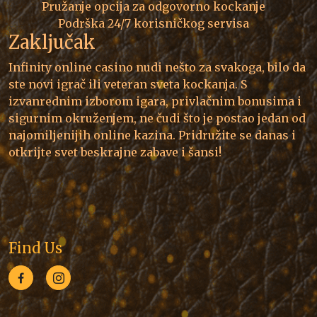
Pružanje opcija za odgovorno kockanje
Podrška 24/7 korisničkog servisa
Zaključak
Infinity online casino nudi nešto za svakoga, bilo da
ste novi igrač ili veteran sveta kockanja. S
izvanrednim izborom igara, privlačnim bonusima i
sigurnim okruženjem, ne čudi što je postao jedan od
najomiljenijih online kazina. Pridružite se danas i
otkrijte svet beskrajne zabave i šansi!
Find Us