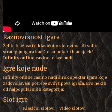
Raznovrsnost igara
Želite li uživati u klasičnim slotovima, ili volite
strategiju igara kao što su poker i blackjack?
Infinity online casino
to sve nudi!
Igre koje nude
Infinity online casino nudi širok spektar igara koje
zadovoljavaju potrebe svih tipova igrača. Evo nekih
od najpopularnijih kategorija:
Slot igre
Klasični slotovi
Video slotovi