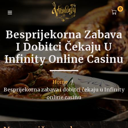
0
Besprijekorna Zabava
I Dobitci Čekaju U
Infinity Online Casinu
Home
/
Besprijekorna zabava i dobitci čekaju u Infinity
online casinu