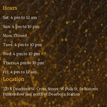
Hours
Sat: 4 pm to 12 am
Sun: 4 pm to 10 pm
Mon: Closed
Tues: 4 pm to 10 pm
Wed: 4 pm to 10 pm
Thurs: 4 pm to 10 pm
Fri: 4 pm to 12 am
Location
723 S Dearborn St. Cross Street: W Polk St. In historic
Printer Row just north of Dearborn Station