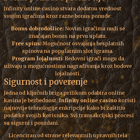
Infinity online casino stvara dodatnu vrednost
svojím igračima kroz razne bonus ponude:
Bonus dobrodošlice:
Novim igračima nudi se
značajan bonus na prvu uplatu.
Free spins:
Mogućnost osvajanja besplatnih
spinova na popularnim slot igrama.
Program lojalnosti:
Redovni igrači mogu da
uživaju u mogućnostima nagrađivanja kroz bodove
lojalnosti.
Sigurnost i poverenje
Jedna od ključnih briga prilikom odabira online
kasina je bezbednost.
Infinity online casino
koristi
najnovije tehnologije enkripcije kako bi zaštitio
podatke svojih korisnika. Svi transakcijski procesi
su sigurni i pouzdani.
Licenciran od strane relevantnih upravnih tela