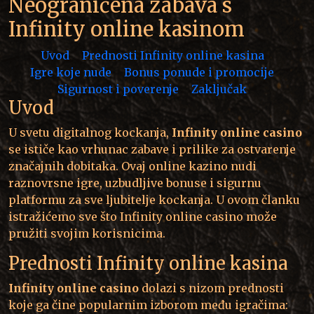
Neograničena zabava s
Infinity online kasinom
Uvod
Prednosti Infinity online kasina
Igre koje nude
Bonus ponude i promocije
Sigurnost i poverenje
Zaključak
Uvod
U svetu digitalnog kockanja,
Infinity online casino
se ističe kao vrhunac zabave i prilike za ostvarenje
značajnih dobitaka. Ovaj online kazino nudi
raznovrsne igre, uzbudljive bonuse i sigurnu
platformu za sve ljubitelje kockanja. U ovom članku
istražićemo sve što Infinity online casino može
pružiti svojim korisnicima.
Prednosti Infinity online kasina
Infinity online casino
dolazi s nizom prednosti
koje ga čine popularnim izborom među igračima: