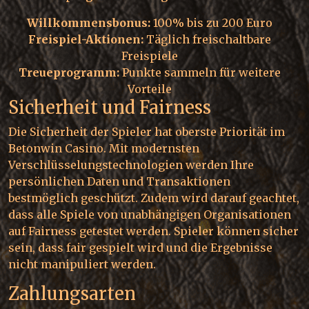
Willkommensbonus:
100% bis zu 200 Euro
Freispiel-Aktionen:
Täglich freischaltbare
Freispiele
Treueprogramm:
Punkte sammeln für weitere
Vorteile
Sicherheit und Fairness
Die Sicherheit der Spieler hat oberste Priorität im
Betonwin Casino. Mit modernsten
Verschlüsselungstechnologien werden Ihre
persönlichen Daten und Transaktionen
bestmöglich geschützt. Zudem wird darauf geachtet,
dass alle Spiele von unabhängigen Organisationen
auf Fairness getestet werden. Spieler können sicher
sein, dass fair gespielt wird und die Ergebnisse
nicht manipuliert werden.
Zahlungsarten