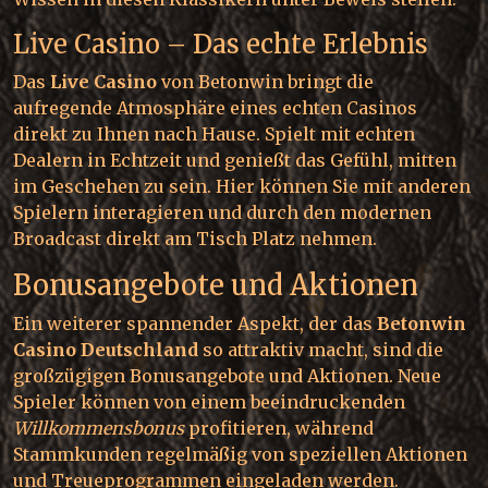
Live Casino – Das echte Erlebnis
Das
Live Casino
von Betonwin bringt die
aufregende Atmosphäre eines echten Casinos
direkt zu Ihnen nach Hause. Spielt mit echten
Dealern in Echtzeit und genießt das Gefühl, mitten
im Geschehen zu sein. Hier können Sie mit anderen
Spielern interagieren und durch den modernen
Broadcast direkt am Tisch Platz nehmen.
Bonusangebote und Aktionen
Ein weiterer spannender Aspekt, der das
Betonwin
Casino Deutschland
so attraktiv macht, sind die
großzügigen Bonusangebote und Aktionen. Neue
Spieler können von einem beeindruckenden
Willkommensbonus
profitieren, während
Stammkunden regelmäßig von speziellen Aktionen
und Treueprogrammen eingeladen werden.