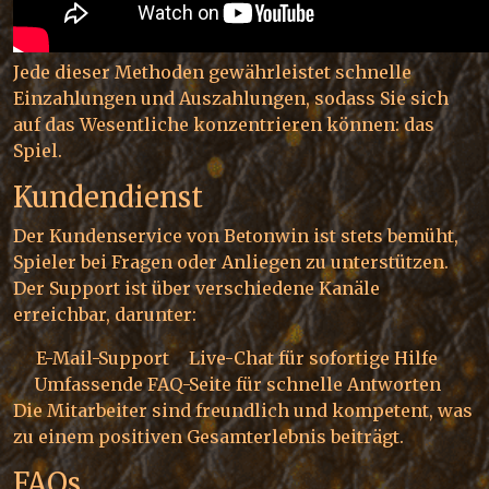
Jede dieser Methoden gewährleistet schnelle
Einzahlungen und Auszahlungen, sodass Sie sich
auf das Wesentliche konzentrieren können: das
Spiel.
Kundendienst
Der Kundenservice von Betonwin ist stets bemüht,
Spieler bei Fragen oder Anliegen zu unterstützen.
Der Support ist über verschiedene Kanäle
erreichbar, darunter:
E-Mail-Support
Live-Chat für sofortige Hilfe
Umfassende FAQ-Seite für schnelle Antworten
Die Mitarbeiter sind freundlich und kompetent, was
zu einem positiven Gesamterlebnis beiträgt.
FAQs