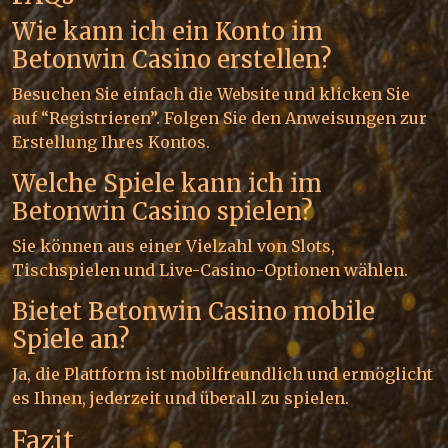
Wie kann ich ein Konto im
Betonwin Casino erstellen?
Besuchen Sie einfach die Website und klicken Sie
auf “Registrieren”. Folgen Sie den Anweisungen zur
Erstellung Ihres Kontos.
Welche Spiele kann ich im
Betonwin Casino spielen?
Sie können aus einer Vielzahl von Slots,
Tischspielen und Live-Casino-Optionen wählen.
Bietet Betonwin Casino mobile
Spiele an?
Ja, die Plattform ist mobilfreundlich und ermöglicht
es Ihnen, jederzeit und überall zu spielen.
Fazit