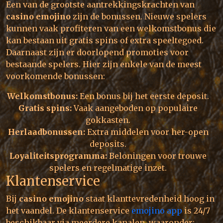
Een van de grootste aantrekkingskrachten van
casino emojino
zijn de bonussen. Nieuwe spelers
kunnen vaak profiteren van een welkomstbonus die
kan bestaan uit gratis spins of extra speeltegoed.
Daarnaast zijn er doorlopend promoties voor
bestaande spelers. Hier zijn enkele van de meest
voorkomende bonussen:
Welkomstbonus:
Een bonus bij het eerste deposit.
Gratis spins:
Vaak aangeboden op populaire
gokkasten.
Herlaadbonussen:
Extra middelen voor her-open
deposits.
Loyaliteitsprogramma:
Beloningen voor trouwe
spelers en regelmatige inzet.
Klantenservice
Bij
casino emojino
staat klanttevredenheid hoog in
het vaandel. De klantenservice
emojino app
is 24/7
beschikbaar via meerdere kanalen, waaronder: