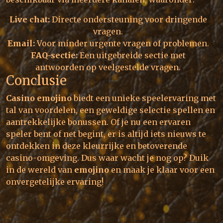
Live chat:
Directe ondersteuning voor dringende
vragen.
Email:
Voor minder urgente vragen of problemen.
FAQ-sectie:
Een uitgebreide sectie met
antwoorden op veelgestelde vragen.
Conclusie
Casino emojino
biedt een unieke speelervaring met
tal van voordelen, een geweldige selectie spellen en
aantrekkelijke bonussen. Of je nu een ervaren
speler bent of net begint, er is altijd iets nieuws te
ontdekken in deze kleurrijke en betoverende
casino-omgeving. Dus waar wacht je nog op? Duik
in de wereld van
emojino
en maak je klaar voor een
onvergetelijke ervaring!