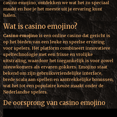
casino emojino, ontdekken we wat het zo speciaal
maakt en hoe je het meeste uit je ervaring kunt
halen.
Wat is casino emojino?
Casino emojino
is een online casino dat gericht is
op het bieden van een leuke en speelse ervaring
voor spelers. Het platform combineert innovatieve
speltechnologie met een frisse en vrolijke
uitstraling, waardoor het toegankelijk is voor zowel
nieuwkomers als ervaren gokkers. Emojino staat
bekend om zijn gebruiksvriendelijke interface,
brede scala aan spellen en aantrekkelijke bonussen,
wat het tot een populaire keuze maakt onder de
Nederlandse spelers.
De oorsprong van casino emojino