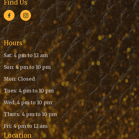
Find Us
Hours
Sat: 4 pm to 12 am
Sun: 4 pm to 10 pm
Mon: Closed
Tues: 4 pm to 10 pm
Wed: 4 pm to 10 pm
Thurs: 4 pm to 10 pm
Fri: 4 pm to 12 am
Location