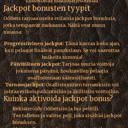
Luotettavaa maksujärjestelmää
Jackpot bonusten tyypit
Odibets tarjoaa useita erilaisia jackpot bonuksia,
jotka tempaavat mukaansa. Näitä ovat muun
muassa:
Progressiivinen jackpot:
Tämä kasvaa koko ajan,
kun pelaajat lisäävät panoksiaan. Se voi saavuttaa
huikeita summia!
Päivittäinen jackpot:
Tarjoaa suuria voittoja
jokaisena päivänä, houkutellen pelaajia
osallistumaan säännöllisesti.
Turnausjackpot:
Osallistuminen turnauksiin voi
johtaa erikoispalkintoihin ja äkillisiin voittoihin.
Kuinka aktivoida jackpot bonus?
Rekisteröidy Odibetsiin ja luo pelitili.
Tee talletus ja valitse peli, joka sisältää jackpot
bonuksen.