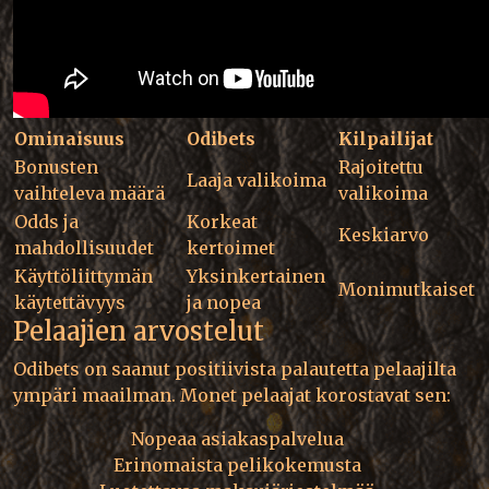
Ominaisuus
Odibets
Kilpailijat
Bonusten
Rajoitettu
Laaja valikoima
vaihteleva määrä
valikoima
Odds ja
Korkeat
Keskiarvo
mahdollisuudet
kertoimet
Käyttöliittymän
Yksinkertainen
Monimutkaiset
käytettävyys
ja nopea
Pelaajien arvostelut
Odibets on saanut positiivista palautetta pelaajilta
ympäri maailman. Monet pelaajat korostavat sen:
Nopeaa asiakaspalvelua
Erinomaista pelikokemusta