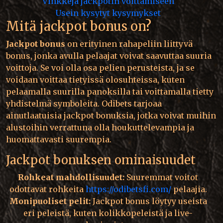
Vinkkejä jackpotin voittamiseen
Usein kysytyt kysymykset
Mitä jackpot bonus on?
Jackpot bonus
on erityinen rahapeliin liittyvä
bonus, jonka avulla pelaajat voivat saavuttaa suuria
voittoja. Se voi olla osa pelien perusteista, ja se
voidaan voittaa tietyissä olosuhteissa, kuten
pelaamalla suurilla panoksilla tai voittamalla tietty
yhdistelmä symboleita. Odibets tarjoaa
ainutlaatuisia jackpot bonuksia, jotka voivat muihin
alustoihin verrattuna olla houkuttelevampia ja
huomattavasti suurempia.
Jackpot bonuksen ominaisuudet
Rohkeat mahdollisuudet:
Suuremmat voitot
odottavat rohkeita
https://odibetsfi.com/
pelaajia.
Monipuoliset pelit:
Jackpot bonus löytyy useista
eri peleistä, kuten kolikkopeleistä ja live-