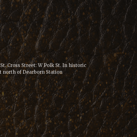
t. Cross Street: W Polk St. In historic
t north of Dearborn Station