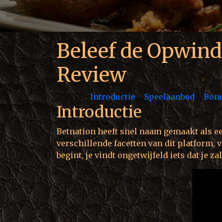
Beleef de Opwind
Review
Introductie
Speelaanbod
Bonu
Introductie
Betnation heeft snel naam gemaakt als e
verschillende facetten van dit platform, 
begint, je vindt ongetwijfeld iets dat je z