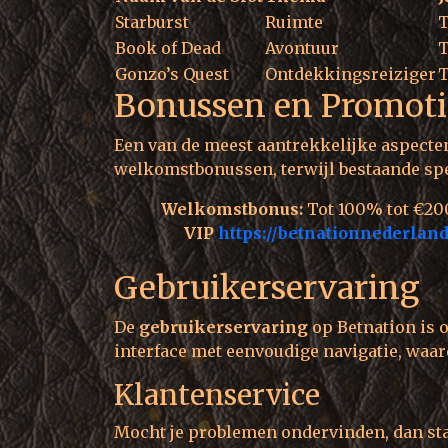
Starburst
Ruimte
T
Book of Dead
Avontuur
T
Gonzo’s Quest
Ontdekkingsreiziger
T
Bonussen en Promoti
Een van de meest aantrekkelijke aspecte
welkomstbonussen, terwijl bestaande sp
Welkomstbonus:
Tot 100% tot €200
VIP
https://betnationnederlan
Gebruikerservaring
De
gebruikerservaring
op Betnation is 
interface met eenvoudige navigatie, waa
Klantenservice
Mocht je problemen ondervinden, dan sta