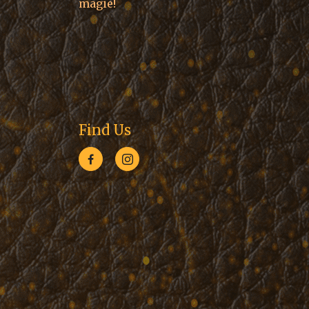
magie!
Find Us