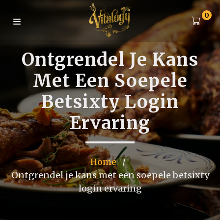
0
Ontgrendel Je Kans
Met Een Soepele
Betsixty Login
Ervaring
Home
/
Ontgrendel je kans met een soepele betsixty
login ervaring