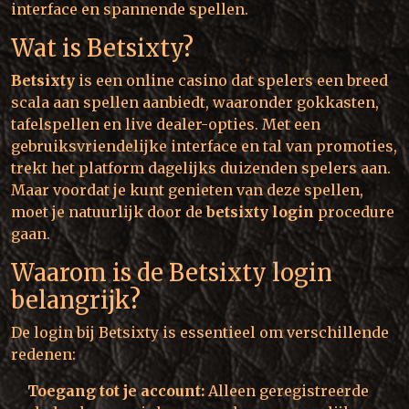
interface en spannende spellen.
Wat is Betsixty?
Betsixty
is een online casino dat spelers een breed
scala aan spellen aanbiedt, waaronder gokkasten,
tafelspellen en live dealer-opties. Met een
gebruiksvriendelijke interface en tal van promoties,
trekt het platform dagelijks duizenden spelers aan.
Maar voordat je kunt genieten van deze spellen,
moet je natuurlijk door de
betsixty login
procedure
gaan.
Waarom is de Betsixty login
belangrijk?
De login bij Betsixty is essentieel om verschillende
redenen:
Toegang tot je account:
Alleen geregistreerde