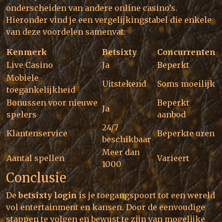
onderscheiden van andere online casino’s.
Hieronder vind je een vergelijkingstabel die enkele
van deze voordelen samenvat:
Kenmerk
Betsixty
Concurrenten
Live Casino
Ja
Beperkt
Mobiele
Uitstekend
Soms moeilijk
toegankelijkheid
Bonussen voor nieuwe
Beperkt
Ja
spelers
aanbod
24/7
Klantenservice
Beperkte uren
beschikbaar
Meer dan
Aantal spellen
Varieert
1000
Conclusie
De
betsixty login
is je toegangspoort tot een wereld
vol entertainment en kansen. Door de eenvoudige
stappen te volgen en bewust te zijn van mogelijke