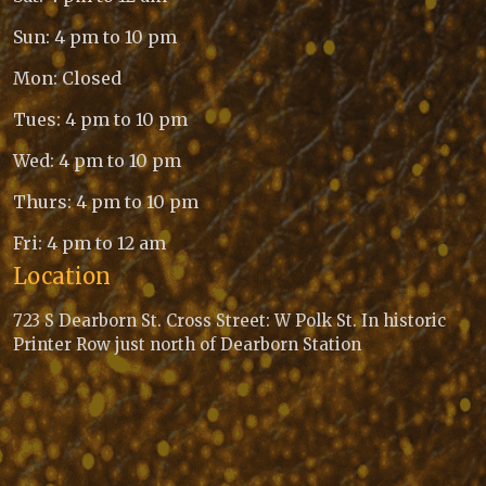
Sun: 4 pm to 10 pm
Mon: Closed
Tues: 4 pm to 10 pm
Wed: 4 pm to 10 pm
Thurs: 4 pm to 10 pm
Fri: 4 pm to 12 am
Location
723 S Dearborn St. Cross Street: W Polk St. In historic
Printer Row just north of Dearborn Station