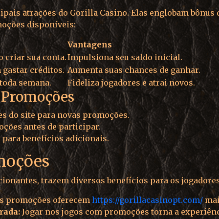
pais atrações do Gorilla Casino. Elas englobam bônus d
moções disponíveis:
Vantagens
 criar sua conta.
Impulsiona seu saldo inicial.
 gastar créditos.
Aumenta suas chances de ganhar.
 toda semana.
Fideliza jogadores e atrai novos.
s Promoções
es do site para novas promoções.
ções antes de participar.
 para benefícios adicionais.
omoções
ionantes, trazem diversos benefícios para os jogadores
s promoções oferecem
https://gorillacasinopt.com/
mai
rada:
Jogar nos jogos com promoções torna a experiênc