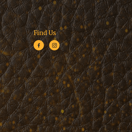
Find Us