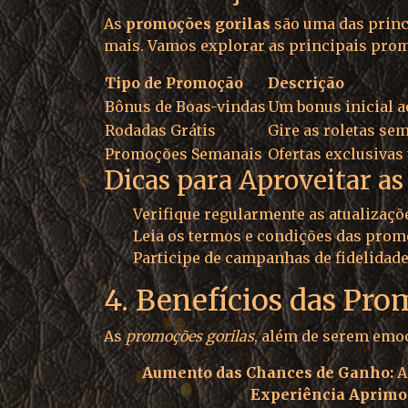
As
promoções gorilas
são uma das princi
mais. Vamos explorar as principais pro
Tipo de Promoção
Descrição
Bônus de Boas-vindas
Um bonus inicial ao
Rodadas Grátis
Gire as roletas sem
Promoções Semanais
Ofertas exclusivas
Dicas para Aproveitar a
Verifique regularmente as atualizaçõ
Leia os termos e condições das promo
Participe de campanhas de fidelidade
4. Benefícios das Pr
As
promoções gorilas
, além de serem emoc
Aumento das Chances de Ganho:
A
Experiência Aprimo