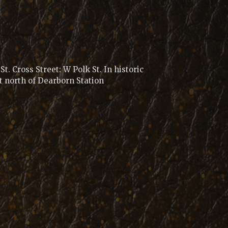
t. Cross Street: W Polk St. In historic
t north of Dearborn Station