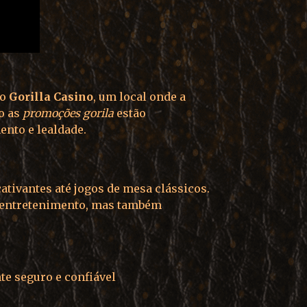
 o
Gorilla Casino
, um local onde a
o as
promoções gorila
estão
nto e lealdade.
tivantes até jogos de mesa clássicos.
s entretenimento, mas também
e seguro e confiável