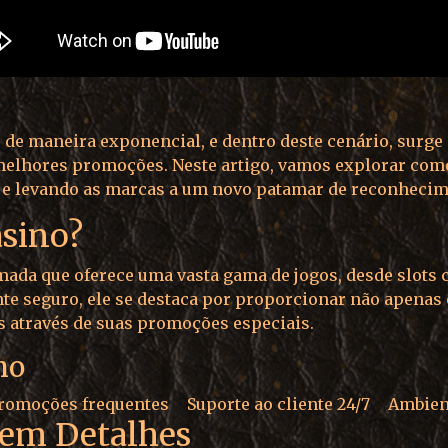
 de maneira exponencial, e dentro deste cenário, surge
melhores promoções. Neste artigo, vamos explorar com
 e levando as marcas a um novo patamar de reconhecime
asino?
da que oferece uma vasta gama de jogos, desde slots ca
te seguro, ele se destaca por proporcionar não apena
s através de suas promoções especiais.
no
romoções frequentes
Suporte ao cliente 24/7
Ambient
 em Detalhes