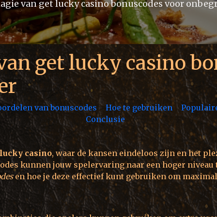
agie van get lucky casino bonuscodes voor onbegr
van get lucky casino b
er
oordelen van bonuscodes
Hoe te gebruiken
Populair
Conclusie
 lucky casino
, waar de kansen eindeloos zijn en het plez
codes kunnen jouw spelervaring naar een hoger niveau til
odes
en hoe je deze effectief kunt gebruiken om maximal