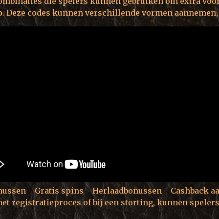
mbinaties die spelers kunnen gebruiken om extra voord
o
. Deze codes kunnen verschillende vormen aannemen, 
nussen
Gratis spins
Herlaadbonussen
Cashback a
et registratieproces of bij een storting, kunnen speler