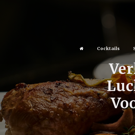
Cocktails
Ver
Luc
Voo