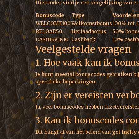
Hieronder vind je een vergelijking van e
Bonuscode
Type
Voordele
WELCOME100
Welkomstbonus
100% tot €
RELOAD50
Herlaadbonus
50% bonus
CASHBACK10
Cashback
10% cashb
Veelgestelde vragen
1. Hoe vaak kan ik bonu
Je kunt meestal bonuscodes gebruiken bij
specifieke beperkingen.
2. Zijn er vereisten ve
Ja, veel bonuscodes hebben inzetvereiste
3. Kan ik bonuscodes c
Dit hangt af van het beleid van
get lucky 