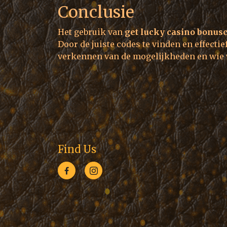
Conclusie
Het gebruik van
get lucky casino bonus
Door de juiste codes te vinden en effectief
verkennen van de mogelijkheden en wie we
Find Us