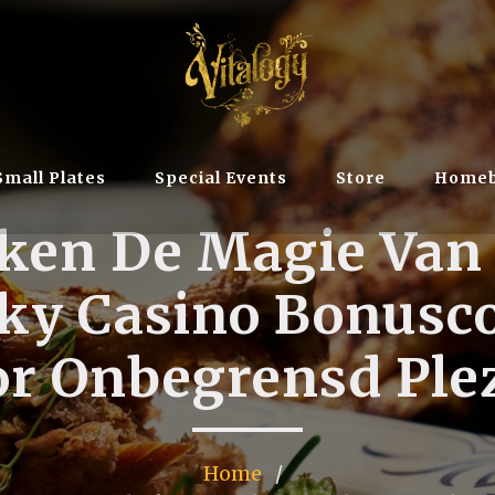
Small Plates
Special Events
Store
Homeb
ken De Magie Van
ky Casino Bonusc
r Onbegrensd Ple
Home
/