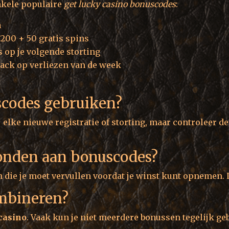
nkele populaire
get lucky casino bonuscodes
:
n
200 + 50 gratis spins
 op je volgende storting
ack op verliezen van de week
scodes gebruiken?
 elke nieuwe registratie of storting, maar controleer 
rbonden aan bonuscodes?
n die je moet vervullen voordat je winst kunt opnemen.
ombineren?
casino
. Vaak kun je niet meerdere bonussen tegelijk ge