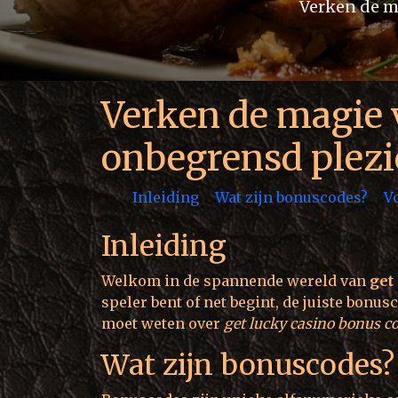
Verken de m
Verken de magie 
onbegrensd plezi
Inleiding
Wat zijn bonuscodes?
V
Inleiding
Welkom in de spannende wereld van
get
speler bent of net begint, de juiste bonus
moet weten over
get lucky casino bonus c
Wat zijn bonuscodes?