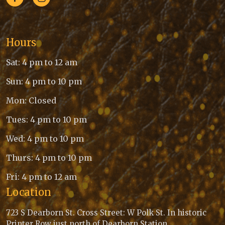
Hours
Sat: 4 pm to 12 am
Sun: 4 pm to 10 pm
Mon: Closed
Tues: 4 pm to 10 pm
Wed: 4 pm to 10 pm
Thurs: 4 pm to 10 pm
Fri: 4 pm to 12 am
Location
723 S Dearborn St. Cross Street: W Polk St. In historic
Printer Row just north of Dearborn Station