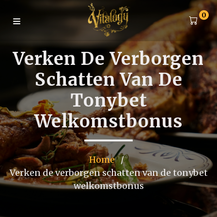
0
Verken De Verborgen
Schatten Van De
Tonybet
Welkomstbonus
Home
/
Verken de verborgen schatten van de tonybet
welkomstbonus